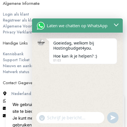
Algemene Informatie
Login als klant
Registreer als klant
Laten we chatten op WhatsApp
Algemene Voorwaarden
Privacy Verklaring
Handige Links
Goeiedag, welkom bij
Hostingbudget4you.
Kennisbank
Hoe kan ik je helpen? :)
Support Ticket
01:03
Nieuws en aankondigingen
Netwerk status
Contact Gegevens
Nederland
+31850604207
We gebruiken cookies om je de beste ervaring op onze
info@hostingbudget4you.nl
site te bieden.
administratie@hostingbudget4you.nl
"+chaty_settings.lang.emoji_picker+"
undefin
Je kunt meer te weten komen over welke cookies we
WhatsApp Message
gebruiken of ze uitschakelen in
settings
.