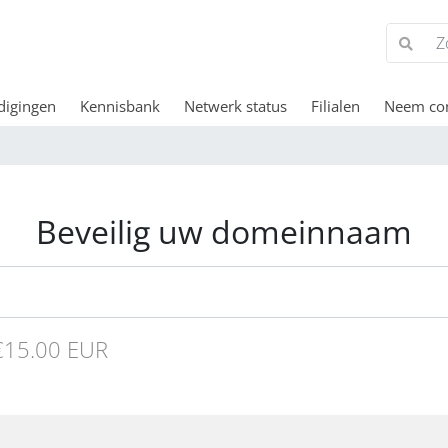
digingen
Kennisbank
Netwerk status
Filialen
Neem con
Beveilig uw domeinnaam
15.00 EUR