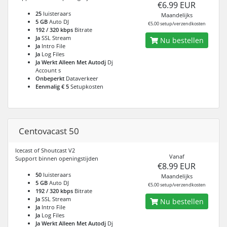
€6.99 EUR
25
luisteraars
Maandelijks
5 GB
Auto DJ
€5.00 setup/verzendkosten
192 / 320 kbps
Bitrate
Ja
SSL Stream
Nu bestellen
Ja
Intro File
Ja
Log Files
Ja Werkt Alleen Met Autodj
Dj
Account s
Onbeperkt
Dataverkeer
Eenmalig € 5
Setupkosten
Centovacast 50
Icecast of Shoutcast V2
Vanaf
Support binnen openingstijden
€8.99 EUR
50
luisteraars
Maandelijks
5 GB
Auto DJ
€5.00 setup/verzendkosten
192 / 320 kbps
Bitrate
Ja
SSL Stream
Nu bestellen
Ja
Intro File
Ja
Log Files
Ja Werkt Alleen Met Autodj
Dj