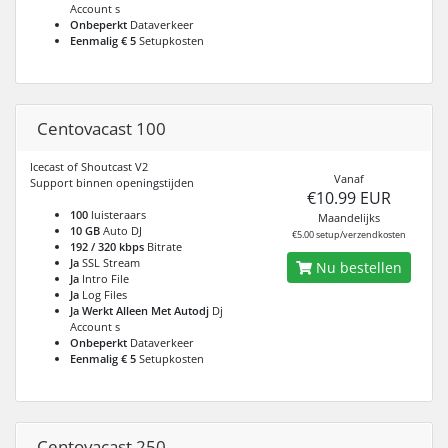
Account s
Onbeperkt
Dataverkeer
Eenmalig € 5
Setupkosten
Centovacast 100
Icecast of Shoutcast V2
Vanaf
Support binnen openingstijden
€10.99 EUR
100
luisteraars
Maandelijks
10 GB
Auto DJ
€5.00 setup/verzendkosten
192 / 320 kbps
Bitrate
Ja
SSL Stream
Nu bestellen
Ja
Intro File
Ja
Log Files
Ja Werkt Alleen Met Autodj
Dj
Account s
Onbeperkt
Dataverkeer
Eenmalig € 5
Setupkosten
Centovacast 250