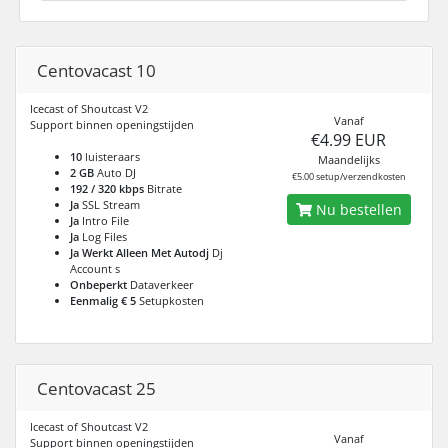
Centovacast 10
Icecast of Shoutcast V2
Vanaf
Support binnen openingstijden
€4.99 EUR
10
luisteraars
Maandelijks
2 GB
Auto DJ
€5.00 setup/verzendkosten
192 / 320 kbps
Bitrate
Ja
SSL Stream
Nu bestellen
Ja
Intro File
Ja
Log Files
Ja Werkt Alleen Met Autodj
Dj
Account s
Onbeperkt
Dataverkeer
Eenmalig € 5
Setupkosten
Centovacast 25
Icecast of Shoutcast V2
Vanaf
Support binnen openingstijden