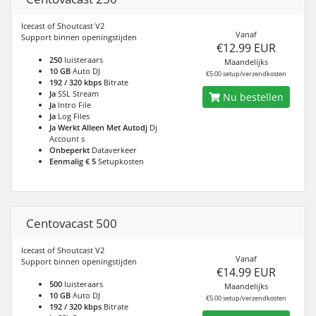
Icecast of Shoutcast V2
Vanaf
Support binnen openingstijden
€12.99 EUR
250
luisteraars
Maandelijks
10 GB
Auto DJ
€5.00 setup/verzendkosten
192 / 320 kbps
Bitrate
Ja
SSL Stream
Nu bestellen
Ja
Intro File
Ja
Log Files
Ja Werkt Alleen Met Autodj
Dj
Account s
Onbeperkt
Dataverkeer
Eenmalig € 5
Setupkosten
Centovacast 500
Icecast of Shoutcast V2
Vanaf
Support binnen openingstijden
€14.99 EUR
500
luisteraars
Maandelijks
10 GB
Auto DJ
€5.00 setup/verzendkosten
192 / 320 kbps
Bitrate