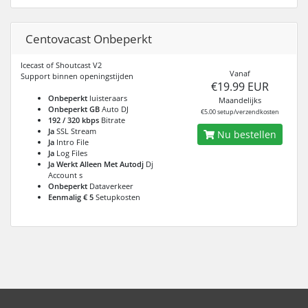
Centovacast Onbeperkt
Icecast of Shoutcast V2
Vanaf
Support binnen openingstijden
€19.99 EUR
Onbeperkt
luisteraars
Maandelijks
Onbeperkt GB
Auto DJ
€5.00 setup/verzendkosten
192 / 320 kbps
Bitrate
Ja
SSL Stream
Nu bestellen
Ja
Intro File
Ja
Log Files
Ja Werkt Alleen Met Autodj
Dj
Account s
Onbeperkt
Dataverkeer
Eenmalig € 5
Setupkosten