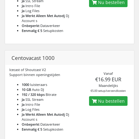
Ja
SSL Stream
Nu bestellen
Ja
Intro File
Ja
Log Files
Ja Werkt Alleen Met Autodj
Dj
Account s
Onbeperkt
Dataverkeer
Eenmalig € 5
Setupkosten
Centovacast 1000
Icecast of Shoutcast V2
Vanaf
Support binnen openingstijden
€16.99 EUR
1000
luisteraars
Maandelijks
10 GB
Auto DJ
€5.00 setup/verzendkosten
192 / 320 kbps
Bitrate
Ja
SSL Stream
Nu bestellen
Ja
Intro File
Ja
Log Files
Ja Werkt Alleen Met Autodj
Dj
Account s
Onbeperkt
Dataverkeer
Eenmalig € 5
Setupkosten